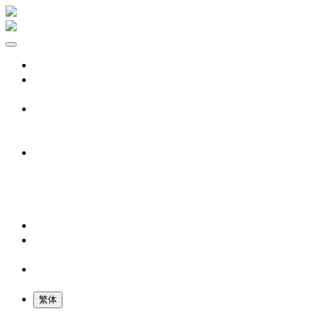
网站首页
关于我们
全部
公司概况
企业文化
产品中心
全部
外泌体标记试剂盒
外泌体检测试剂盒
外泌体分离
试剂盒
科研服务
全部
外泌体分离
外泌体鉴定
组织外泌体提取
外泌体膜
蛋白组学
外泌体全蛋白学
外泌体miRNA组学
外泌体
circRAN组学
外泌体lncRAN组学
外泌体亚群分析
外泌
体功能研究
工程化外泌体
新闻中心
全部
媒体报道
行业资讯
加入我们
全部
生活福利
联系我们
招聘信息
繁体