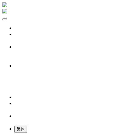
网站首页
关于我们
全部
公司概况
企业文化
产品中心
全部
外泌体标记试剂盒
外泌体检测试剂盒
外泌体分离
试剂盒
科研服务
全部
外泌体分离
外泌体鉴定
组织外泌体提取
外泌体膜
蛋白组学
外泌体全蛋白学
外泌体miRNA组学
外泌体
circRAN组学
外泌体lncRAN组学
外泌体亚群分析
外泌
体功能研究
工程化外泌体
新闻中心
全部
媒体报道
行业资讯
加入我们
全部
生活福利
联系我们
招聘信息
繁体