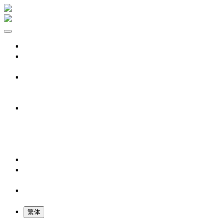
网站首页
关于我们
全部
公司概况
企业文化
产品中心
全部
外泌体标记试剂盒
外泌体检测试剂盒
外泌体分离
试剂盒
科研服务
全部
外泌体分离
外泌体鉴定
组织外泌体提取
外泌体膜
蛋白组学
外泌体全蛋白学
外泌体miRNA组学
外泌体
circRAN组学
外泌体lncRAN组学
外泌体亚群分析
外泌
体功能研究
工程化外泌体
新闻中心
全部
媒体报道
行业资讯
加入我们
全部
生活福利
联系我们
招聘信息
繁体